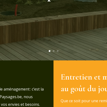
Entretien et 
au goût du jo
le aménagement : c’est la
z Paysages.be, nous
Que ce soit pour une remi
vos envies et besoins.