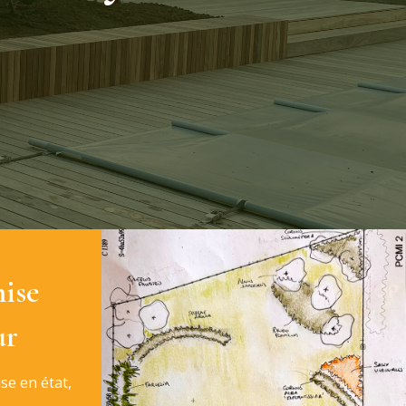
mise
ur
se en état,