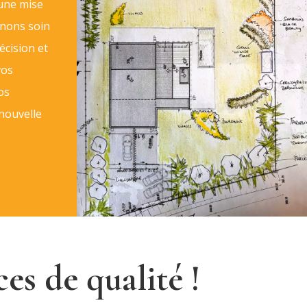
 une mise
enons soin
écision et
vos
os
 nouvelle
ces de qualité !