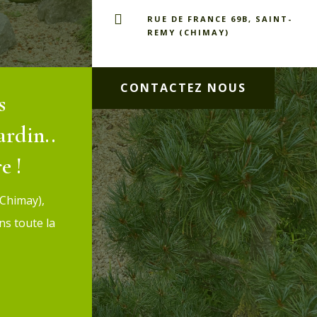

RUE DE FRANCE 69B, SAINT-
REMY (CHIMAY)
CONTACTEZ NOUS
s
ardin..
e !
(Chimay),
s toute la